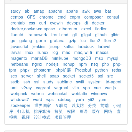
study
ab
amap
apache
apahe
awk
aws
bat
centos
CFS
chrome
cmd
cnpm
composer
consul
crontab
css
curl
cygwin
devops
di
docker
docker,docker-compose
ethereum
excel
fiddler
fluentd
framework
front-end
git
gitgui
github
glide
go
golang
gorm
grafana
gzip
ioc
item2
iterm2
javascript
jenkins
jsonp
kafka
laradock
laravel
larval
linux
liunux
log
mac
mac, wi-fi
macos
magento
mariaDB
minikube
mongoDB
msp
mysql
netbeans
nginx
nodejs
nohup
npm
nsq
php
php-
fpm
php7
phpstorm
php扩展
Protobuf
python
redis
scp
server
shell
soap
socket
socket5
sql
sre
ssdb
ssh
ssl
study
sublime
swift
system
td-agent
uml
v2ray
vagrant
vagrnat
vim
vpn
vue
vue.js
webpack
webrtc
websocket
webtatic
windows
windows7
word
wps
xdebug
yarn
yii2
yum
zookeeper
世界国家
互联网
以太坊
分类
前端
小程
序
打印机
排序算法
搞笑
权限
粤语
缓存
网络
虚
拟机
视频
设计模式
项目管理