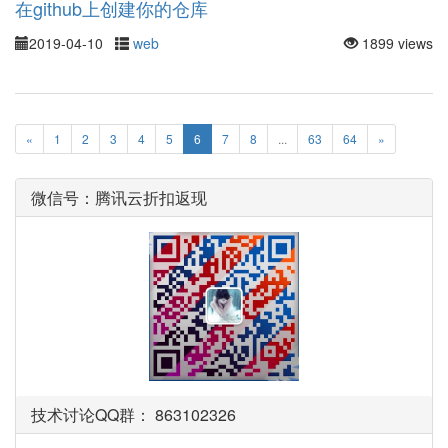
在github上创建你的仓库
2019-04-10
web
1899 views
«
1
2
3
4
5
6
7
8
...
63
64
»
微信号：腾讯云折扣返现
技术讨论QQ群： 863102326