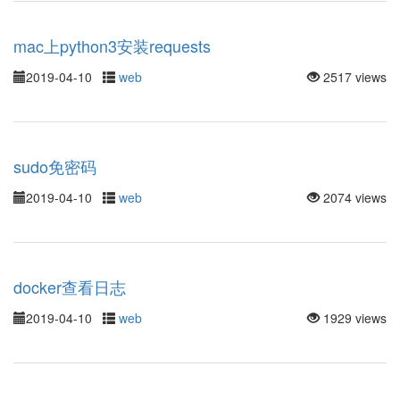
mac上python3安装requests
2019-04-10
web
2517 views
sudo免密码
2019-04-10
web
2074 views
docker查看日志
2019-04-10
web
1929 views