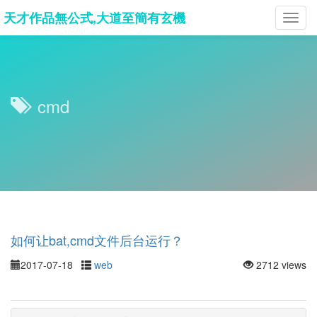
天才作品無公式,大道至簡有玄機
Toggl
navig
cmd
如何让bat,cmd文件后台运行？
2017-07-18
web
2712 views