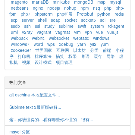
magento
mariaDB
minikube
mongoDB
msp
mysql
netbeans
nginx
nodejs
nohup
npm
nsq
php
php-
fpm
php7
phpstorm
php扩展
Protobuf
python
redis
scp
server
shell
soap
socket
socket5
sql
sre
ssdb
ssh
ssl
study
sublime
swift
system
td-agent
uml
v2ray
vagrant
vagrnat
vim
vpn
vue
vue.js
webpack
webrtc
websocket
webtatic
windows
windows7
word
wps
xdebug
yarn
yii2
yum
zookeeper
世界国家
互联网
以太坊
分类
前端
小程
序
打印机
排序算法
搞笑
权限
粤语
缓存
网络
虚
拟机
视频
设计模式
项目管理
热门文章
git oschina 本地配置文件...
Sublime text 3最新版破解...
这…你该懂得的…看有哪些你不懂的！很有...
msyql 分区