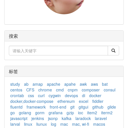
搜索
标签
study
ab
amap
apache
apahe
awk
aws
bat
centos
CFS
chrome
cmd
cnpm
composer
consul
crontab
css
curl
cygwin
devops
di
docker
docker,docker-compose
ethereum
excel
fiddler
fluentd
framework
front-end
git
gitgui
github
glide
go
golang
gorm
grafana
gzip
ioc
item2
iterm2
javascript
jenkins
jsonp
kafka
laradock
laravel
larval
linux
liunux
log
mac
mac, wi-fi
macos