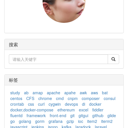
搜索
标签
study
ab
amap
apache
apahe
awk
aws
bat
centos
CFS
chrome
cmd
cnpm
composer
consul
crontab
css
curl
cygwin
devops
di
docker
docker,docker-compose
ethereum
excel
fiddler
fluentd
framework
front-end
git
gitgui
github
glide
go
golang
gorm
grafana
gzip
ioc
item2
iterm2
javascript
jenkins
jsonp
kafka
laradock
laravel