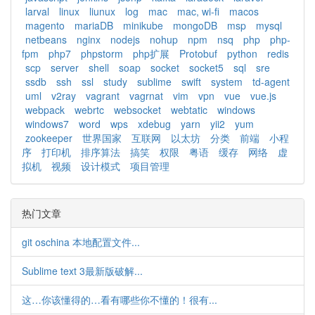
larval
linux
liunux
log
mac
mac, wi-fi
macos
magento
mariaDB
minikube
mongoDB
msp
mysql
netbeans
nginx
nodejs
nohup
npm
nsq
php
php-
fpm
php7
phpstorm
php扩展
Protobuf
python
redis
scp
server
shell
soap
socket
socket5
sql
sre
ssdb
ssh
ssl
study
sublime
swift
system
td-agent
uml
v2ray
vagrant
vagrnat
vim
vpn
vue
vue.js
webpack
webrtc
websocket
webtatic
windows
windows7
word
wps
xdebug
yarn
yii2
yum
zookeeper
世界国家
互联网
以太坊
分类
前端
小程
序
打印机
排序算法
搞笑
权限
粤语
缓存
网络
虚
拟机
视频
设计模式
项目管理
热门文章
git oschina 本地配置文件...
Sublime text 3最新版破解...
这…你该懂得的…看有哪些你不懂的！很有...