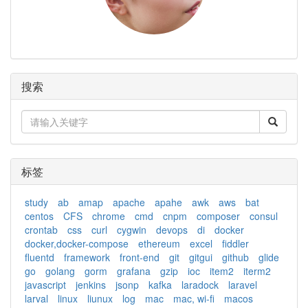
搜索
标签
study
ab
amap
apache
apahe
awk
aws
bat
centos
CFS
chrome
cmd
cnpm
composer
consul
crontab
css
curl
cygwin
devops
di
docker
docker,docker-compose
ethereum
excel
fiddler
fluentd
framework
front-end
git
gitgui
github
glide
go
golang
gorm
grafana
gzip
ioc
item2
iterm2
javascript
jenkins
jsonp
kafka
laradock
laravel
larval
linux
liunux
log
mac
mac, wi-fi
macos