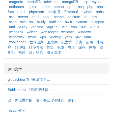
magento
mariaDB
minikube
mongoDB
msp
mysql
netbeans
nginx
nodejs
nohup
npm
nsq
php
php-
fpm
php7
phpstorm
php扩展
Protobuf
python
redis
scp
server
shell
soap
socket
socket5
sql
sre
ssdb
ssh
ssl
study
sublime
swift
system
td-agent
uml
v2ray
vagrant
vagrnat
vim
vpn
vue
vue.js
webpack
webrtc
websocket
webtatic
windows
windows7
word
wps
xdebug
yarn
yii2
yum
zookeeper
世界国家
互联网
以太坊
分类
前端
小程
序
打印机
排序算法
搞笑
权限
粤语
缓存
网络
虚
拟机
视频
设计模式
项目管理
热门文章
git oschina 本地配置文件...
Sublime text 3最新版破解...
这…你该懂得的…看有哪些你不懂的！很有...
msyql 分区