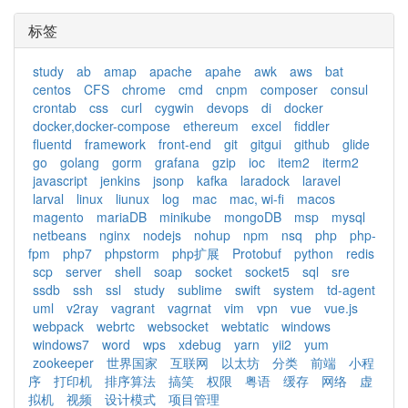
标签
study
ab
amap
apache
apahe
awk
aws
bat
centos
CFS
chrome
cmd
cnpm
composer
consul
crontab
css
curl
cygwin
devops
di
docker
docker,docker-compose
ethereum
excel
fiddler
fluentd
framework
front-end
git
gitgui
github
glide
go
golang
gorm
grafana
gzip
ioc
item2
iterm2
javascript
jenkins
jsonp
kafka
laradock
laravel
larval
linux
liunux
log
mac
mac, wi-fi
macos
magento
mariaDB
minikube
mongoDB
msp
mysql
netbeans
nginx
nodejs
nohup
npm
nsq
php
php-
fpm
php7
phpstorm
php扩展
Protobuf
python
redis
scp
server
shell
soap
socket
socket5
sql
sre
ssdb
ssh
ssl
study
sublime
swift
system
td-agent
uml
v2ray
vagrant
vagrnat
vim
vpn
vue
vue.js
webpack
webrtc
websocket
webtatic
windows
windows7
word
wps
xdebug
yarn
yii2
yum
zookeeper
世界国家
互联网
以太坊
分类
前端
小程
序
打印机
排序算法
搞笑
权限
粤语
缓存
网络
虚
拟机
视频
设计模式
项目管理