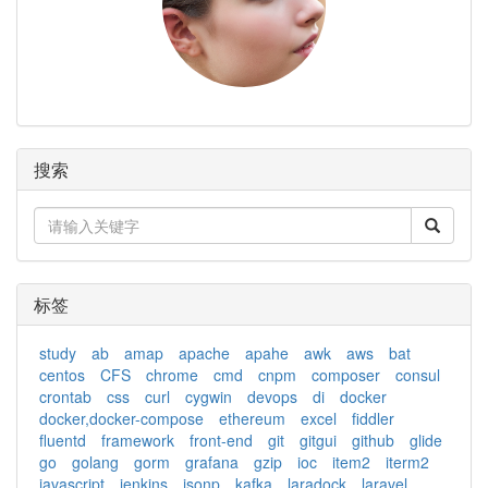
搜索
标签
study
ab
amap
apache
apahe
awk
aws
bat
centos
CFS
chrome
cmd
cnpm
composer
consul
crontab
css
curl
cygwin
devops
di
docker
docker,docker-compose
ethereum
excel
fiddler
fluentd
framework
front-end
git
gitgui
github
glide
go
golang
gorm
grafana
gzip
ioc
item2
iterm2
javascript
jenkins
jsonp
kafka
laradock
laravel