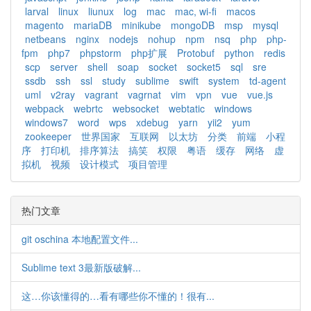
larval
linux
liunux
log
mac
mac, wi-fi
macos
magento
mariaDB
minikube
mongoDB
msp
mysql
netbeans
nginx
nodejs
nohup
npm
nsq
php
php-
fpm
php7
phpstorm
php扩展
Protobuf
python
redis
scp
server
shell
soap
socket
socket5
sql
sre
ssdb
ssh
ssl
study
sublime
swift
system
td-agent
uml
v2ray
vagrant
vagrnat
vim
vpn
vue
vue.js
webpack
webrtc
websocket
webtatic
windows
windows7
word
wps
xdebug
yarn
yii2
yum
zookeeper
世界国家
互联网
以太坊
分类
前端
小程
序
打印机
排序算法
搞笑
权限
粤语
缓存
网络
虚
拟机
视频
设计模式
项目管理
热门文章
git oschina 本地配置文件...
Sublime text 3最新版破解...
这…你该懂得的…看有哪些你不懂的！很有...