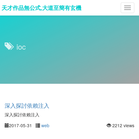
天才作品無公式,大道至簡有玄機
Toggl
navig
ioc
深入探討依賴注入
深入探討依賴注入
2017-05-31
web
2212 views