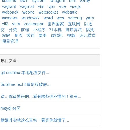
sublime
swift
system
td-agent
uml
v2ray
vagrant
vagrnat
vim
vpn
vue
vue.js
webpack
webrtc
websocket
webtatic
windows
windows7
word
wps
xdebug
yarn
yii2
yum
zookeeper
世界国家
互联网
以太
坊
分类
前端
小程序
打印机
排序算法
搞笑
权限
粤语
缓存
网络
虚拟机
视频
设计模式
项目管理
热门文章
git oschina 本地配置文件...
Sublime text 3最新版破解...
这…你该懂得的…看有哪些你不懂的！很有...
msyql 分区
婚姻其实就这么真实！看完你就懂了...