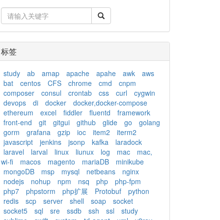
标签
study
ab
amap
apache
apahe
awk
aws
bat
centos
CFS
chrome
cmd
cnpm
composer
consul
crontab
css
curl
cygwin
devops
di
docker
docker,docker-compose
ethereum
excel
fiddler
fluentd
framework
front-end
git
gitgui
github
glide
go
golang
gorm
grafana
gzip
ioc
item2
iterm2
javascript
jenkins
jsonp
kafka
laradock
laravel
larval
linux
liunux
log
mac
mac,
wi-fi
macos
magento
mariaDB
minikube
mongoDB
msp
mysql
netbeans
nginx
nodejs
nohup
npm
nsq
php
php-fpm
php7
phpstorm
php扩展
Protobuf
python
redis
scp
server
shell
soap
socket
socket5
sql
sre
ssdb
ssh
ssl
study