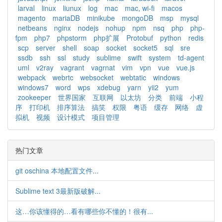
larval
linux
liunux
log
mac
mac, wi-fi
macos
magento
mariaDB
minikube
mongoDB
msp
mysql
netbeans
nginx
nodejs
nohup
npm
nsq
php
php-
fpm
php7
phpstorm
php扩展
Protobuf
python
redis
scp
server
shell
soap
socket
socket5
sql
sre
ssdb
ssh
ssl
study
sublime
swift
system
td-agent
uml
v2ray
vagrant
vagrnat
vim
vpn
vue
vue.js
webpack
webrtc
websocket
webtatic
windows
windows7
word
wps
xdebug
yarn
yii2
yum
zookeeper
世界国家
互联网
以太坊
分类
前端
小程
序
打印机
排序算法
搞笑
权限
粤语
缓存
网络
虚
拟机
视频
设计模式
项目管理
热门文章
git oschina 本地配置文件...
Sublime text 3最新版破解...
这…你该懂得的…看有哪些你不懂的！很有...