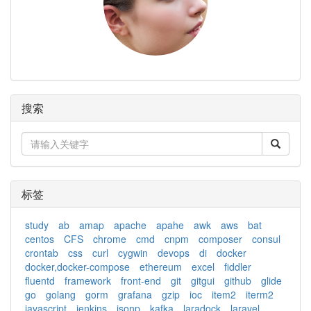
搜索
标签
study
ab
amap
apache
apahe
awk
aws
bat
centos
CFS
chrome
cmd
cnpm
composer
consul
crontab
css
curl
cygwin
devops
di
docker
docker,docker-compose
ethereum
excel
fiddler
fluentd
framework
front-end
git
gitgui
github
glide
go
golang
gorm
grafana
gzip
ioc
item2
iterm2
javascript
jenkins
jsonp
kafka
laradock
laravel