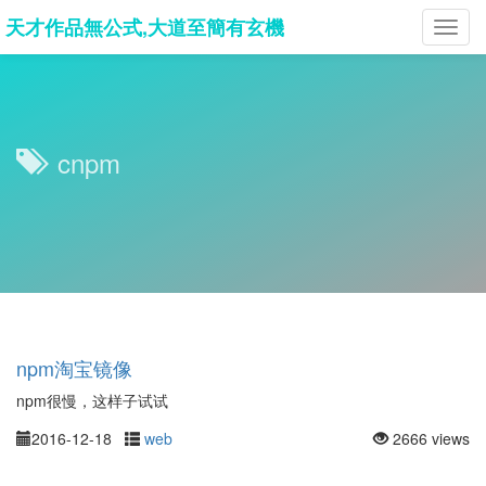
天才作品無公式,大道至簡有玄機
Toggl
navig
cnpm
npm淘宝镜像
npm很慢，这样子试试
2016-12-18
web
2666 views