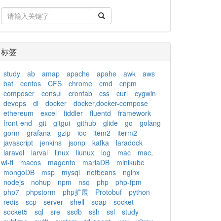
标签
study
ab
amap
apache
apahe
awk
aws
bat
centos
CFS
chrome
cmd
cnpm
composer
consul
crontab
css
curl
cygwin
devops
di
docker
docker,docker-compose
ethereum
excel
fiddler
fluentd
framework
front-end
git
gitgui
github
glide
go
golang
gorm
grafana
gzip
ioc
item2
iterm2
javascript
jenkins
jsonp
kafka
laradock
laravel
larval
linux
liunux
log
mac
mac,
wi-fi
macos
magento
mariaDB
minikube
mongoDB
msp
mysql
netbeans
nginx
nodejs
nohup
npm
nsq
php
php-fpm
php7
phpstorm
php扩展
Protobuf
python
redis
scp
server
shell
soap
socket
socket5
sql
sre
ssdb
ssh
ssl
study