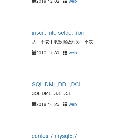
2016-12-02
web
insert into select from
从一个表中取数据放到另一个表
2016-11-30
web
SQL DML,DDL,DCL
SQL DML,DDL,DCL
2016-10-25
web
centos 7 mysql5.7