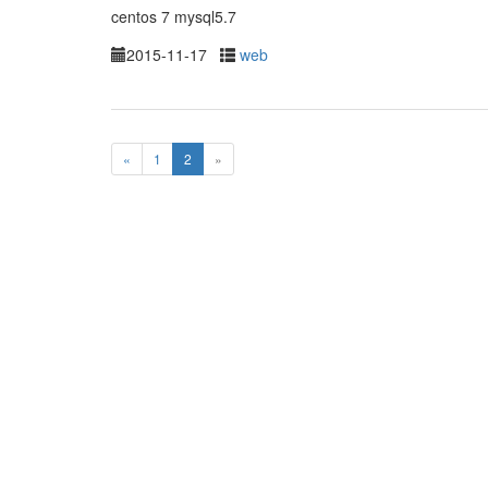
centos 7 mysql5.7
2015-11-17
web
«
1
2
»