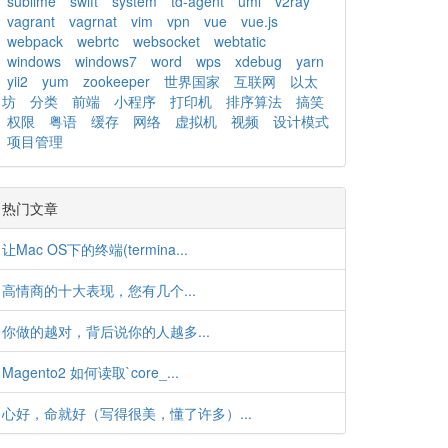
sublime
swift
system
td-agent
uml
v2ray
vagrant
vagrnat
vim
vpn
vue
vue.js
webpack
webrtc
websocket
webtatic
windows
windows7
word
wps
xdebug
yarn
yii2
yum
zookeeper
世界国家
互联网
以太
坊
分类
前端
小程序
打印机
排序算法
搞笑
权限
粤语
缓存
网络
虚拟机
视频
设计模式
项目管理
热门文章
让Mac OS下的终端(termina...
高情商的十大表现，您有几个...
你做的越对，背后说你的人越多...
Magento2 如何读取`core_...
心好，命就好（写得很美，懂了许多）...