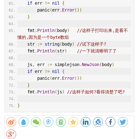
if
 err 
!=
nil
{
        panic
(
err
.
Error
())
}
    fmt
.
Println
(
body
)
//这样子打印出来,是看不
懂的,因为是一个byte数组
    str 
:=
string
(
body
)
//试下这样子?
    fmt
.
Println
(
str
)
//一下就清晰明了了
    js
,
 err 
:=
 simplejson
.
NewJson
(
body
)
if
 err 
!=
nil
{
        panic
(
err
.
Error
())
}
    fmt
.
Println
(
js
)
//这样子如何?看得清楚了吧?
}