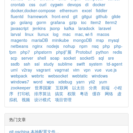
crontab
css
curl
cygwin
devops
di
docker
docker,docker-compose
ethereum
excel
fiddler
fluentd
framework
front-end
git
gitgui
github
glide
go
golang
gorm
grafana
gzip
ioc
item2
iterm2
javascript
jenkins
jsonp
kafka
laradock
laravel
larval
linux
liunux
log
mac
mac, wi-fi
macos
magento
mariaDB
minikube
mongoDB
msp
mysql
netbeans
nginx
nodejs
nohup
npm
nsq
php
php-
fpm
php7
phpstorm
php扩展
Protobuf
python
redis
scp
server
shell
soap
socket
socket5
sql
sre
ssdb
ssh
ssl
study
sublime
swift
system
td-agent
uml
v2ray
vagrant
vagrnat
vim
vpn
vue
vue.js
webpack
webrtc
websocket
webtatic
windows
windows7
word
wps
xdebug
yarn
yii2
yum
zookeeper
世界国家
互联网
以太坊
分类
前端
小程
序
打印机
排序算法
搞笑
权限
粤语
缓存
网络
虚
拟机
视频
设计模式
项目管理
热门文章
git oschina 本地配置文件...