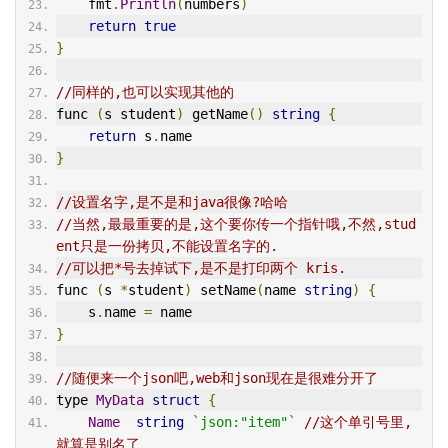
    fmt
.
Println
(
numbers
)
return
true
}
//同样的,也可以实现其他的
func 
(
s student
)
 getName
()
string
{
return
 s
.
name
}
//设置名字,是不是和java很像?哈哈
//当然,最最重要的是,这个要你传一个指针哦,不然,stud
ent只是一份拷贝,不能设置名字的.
//可以把*号去掉试下,是不是打印两个 kris.
func 
(
s 
*
student
)
 setName
(
name 
string
)
{
    s
.
name 
=
 name
}
//随便来一个json吧,web和json现在是很难分开了
type 
MyData
struct
{
Name
string
`json:"item"`
//这个单引号里,
就算是别名了