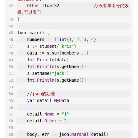
Other
 float32              
//没有单引号的效
果,可以看下
}
func main
()
{
    numbers 
:=
[]
int
{
1
,
2
,
3
,
4
}
    s 
:=
 student
{
"kris"
}
    data 
:=
 s
.
sum
(
numbers
...)
    fmt
.
Println
(
data
)
    fmt
.
Println
(
s
.
getName
())
    s
.
setName
(
"jack"
)
    fmt
.
Println
(
s
.
getName
())
//json的处理
var
 detail 
MyData
    detail
.
Name
=
"1"
    detail
.
Other
=
2
    body
,
 err 
:=
 json
.
Marshal
(
detail
)