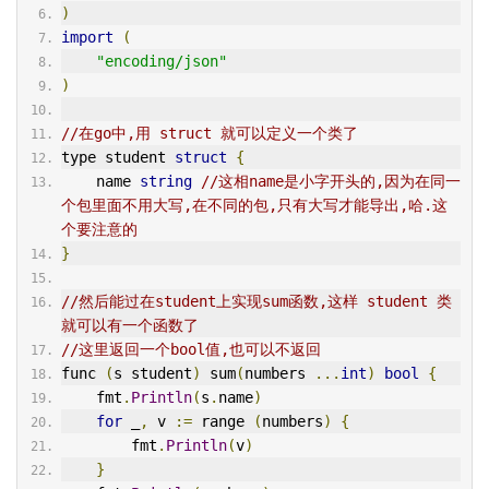
)
import
(
"encoding/json"
)
//在go中,用 struct 就可以定义一个类了
type student 
struct
{
    name 
string
//这相name是小字开头的,因为在同一
个包里面不用大写,在不同的包,只有大写才能导出,哈.这
个要注意的
}
//然后能过在student上实现sum函数,这样 student 类
就可以有一个函数了
//这里返回一个bool值,也可以不返回
func 
(
s student
)
 sum
(
numbers 
...
int
)
bool
{
    fmt
.
Println
(
s
.
name
)
for
 _
,
 v 
:=
 range 
(
numbers
)
{
        fmt
.
Println
(
v
)
}