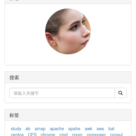
搜索
标签
study
ab
amap
apache
apahe
awk
aws
bat
centos
CFS
chrome
cmd
cnpm
composer
consul