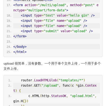
<form
action
=
"/multi/upload"
, 
method
=
"post"
e
nctype
=
"multipart/form-data"
>
<input
type
=
"text"
value
=
"hello gin"
/>
<input
type
=
"file"
name
=
"upload"
/>
<input
type
=
"file"
name
=
"upload"
/>
<input
type
=
"submit"
value
=
"upload"
/>
</form>
</body>
</html>
upload 很简单，没有参数。一个用于单个文件上传，一个用于多个
文件上传。
    router
.
LoadHTMLGlob
(
"templates/*"
)
    router
.
GET
(
"/upload"
,
 func
(
c 
*
gin
.
Contex
t
)
{
        c
.
HTML
(
http
.
StatusOK
,
"upload.html"
,
gin
.
H
{})