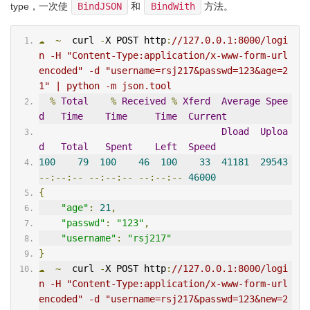
type，一次使
BindJSON
和
BindWith
方法。
☁
~
  curl 
-
X POST http
:
//127.0.0.1:8000/logi
n -H "Content-Type:application/x-www-form-url
encoded" -d "username=rsj217&passwd=123&age=2
1" | python -m json.tool
%
Total
%
Received
%
Xferd
Average
Spee
d
Time
Time
Time
Current
Dload
Uploa
d
Total
Spent
Left
Speed
100
79
100
46
100
33
41181
29543
--:--:--
--:--:--
--:--:--
46000
{
"age"
:
21
,
"passwd"
:
"123"
,
"username"
:
"rsj217"
}
☁
~
  curl 
-
X POST http
:
//127.0.0.1:8000/logi
n -H "Content-Type:application/x-www-form-url
encoded" -d "username=rsj217&passwd=123&new=2