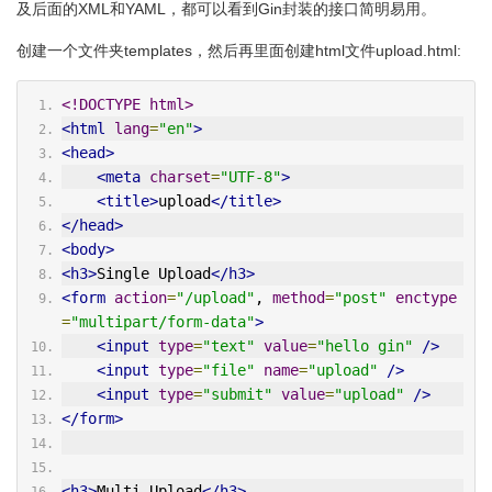
及后面的XML和YAML，都可以看到Gin封装的接口简明易用。
创建一个文件夹templates，然后再里面创建html文件upload.html:
<!DOCTYPE html>
<html
lang
=
"en"
>
<head>
<meta
charset
=
"UTF-8"
>
<title>
upload
</title>
</head>
<body>
<h3>
Single Upload
</h3>
<form
action
=
"/upload"
, 
method
=
"post"
enctype
=
"multipart/form-data"
>
<input
type
=
"text"
value
=
"hello gin"
/>
<input
type
=
"file"
name
=
"upload"
/>
<input
type
=
"submit"
value
=
"upload"
/>
</form>
<h3>
Multi Upload
</h3>