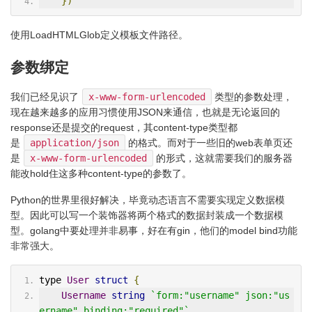
})
使用LoadHTMLGlob定义模板文件路径。
参数绑定
我们已经见识了
x-www-form-urlencoded
类型的参数处理，
现在越来越多的应用习惯使用JSON来通信，也就是无论返回的
response还是提交的request，其content-type类型都
是
application/json
的格式。而对于一些旧的web表单页还
是
x-www-form-urlencoded
的形式，这就需要我们的服务器
能改hold住这多种content-type的参数了。
Python的世界里很好解决，毕竟动态语言不需要实现定义数据模
型。因此可以写一个装饰器将两个格式的数据封装成一个数据模
型。golang中要处理并非易事，好在有gin，他们的model bind功能
非常强大。
type 
User
struct
{
Username
string
`form:"username" json:"us
ername" binding:"required"`