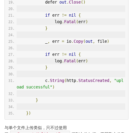
            defer 
out
.
Close
()
if
 err 
!=
nil
{
                log
.
Fatal
(
err
)
}
            _
,
 err 
=
 io
.
Copy
(
out
,
 file
)
if
 err 
!=
nil
{
                log
.
Fatal
(
err
)
}
            c
.
String
(
http
.
StatusCreated
,
"upl
oad successful"
)
}
})
与单个文件上传类似，只不过使用