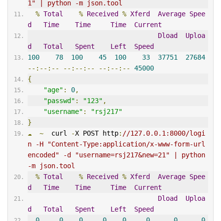
1" | python -m json.tool
%
Total
%
Received
%
Xferd
Average
Spee
d
Time
Time
Time
Current
Dload
Uploa
d
Total
Spent
Left
Speed
100
78
100
45
100
33
37751
27684
--:--:--
--:--:--
--:--:--
45000
{
"age"
:
0
,
"passwd"
:
"123"
,
"username"
:
"rsj217"
}
☁
~
  curl 
-
X POST http
:
//127.0.0.1:8000/logi
n -H "Content-Type:application/x-www-form-url
encoded" -d "username=rsj217&new=21" | python 
-m json.tool
%
Total
%
Received
%
Xferd
Average
Spee
d
Time
Time
Time
Current
Dload
Uploa
d
Total
Spent
Left
Speed
0
0
0
0
0
0
0
0