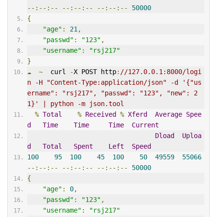
--:--:--
--:--:--
--:--:--
50000
{
"age"
:
21
,
"passwd"
:
"123"
,
"username"
:
"rsj217"
}
☁
~
  curl 
-
X POST http
:
//127.0.0.1:8000/logi
n -H "Content-Type:application/json" -d '{"us
ername": "rsj217", "passwd": "123", "new": 2
1}' | python -m json.tool
%
Total
%
Received
%
Xferd
Average
Spee
d
Time
Time
Time
Current
Dload
Uploa
d
Total
Spent
Left
Speed
100
95
100
45
100
50
49559
55066
--:--:--
--:--:--
--:--:--
50000
{
"age"
:
0
,
"passwd"
:
"123"
,
"username"
:
"rsj217"