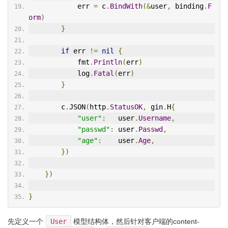
            err 
=
 c
.
BindWith
(&
user
,
 binding
.
F
orm
)
}
if
 err 
!=
nil
{
            fmt
.
Println
(
err
)
            log
.
Fatal
(
err
)
}
        c
.
JSON
(
http
.
StatusOK
,
 gin
.
H
{
"user"
:
   user
.
Username
,
"passwd"
:
 user
.
Passwd
,
"age"
:
    user
.
Age
,
})
})
}
先定义一个
User
模型结构体，然后针对客户端的content-