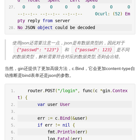
0
0
0
0
0
0
0
0
--:--:--
--:--:--
--:--:--
0curl
:
(
52
)
Em
pty
 reply 
from
 server
No
 JSON 
object
 could be decoded
使用json还需要注意一点，json是有数据类型的，因此对于
{"passwd": "123"}
和
{"passwd": 123}
是不同
的数据类型，解析需要符合对应的数据类型,否则会出错。
当然，gin还提供了更加高级方法，c.Bind，它会更加content-type自
动推断是bind表单还是json的参数。
    router
.
POST
(
"/login"
,
 func
(
c 
*
gin
.
Contex
t
)
{
var
 user 
User
        err 
:=
 c
.
Bind
(&
user
)
if
 err 
!=
nil
{
            fmt
.
Println
(
err
)
            log
.
Fatal
(
err
)