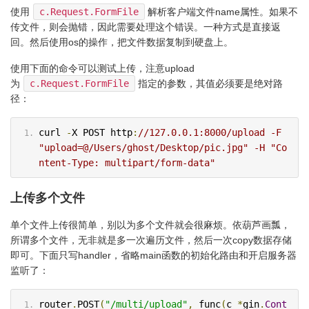
使用
c.Request.FormFile
解析客户端文件name属性。如果不
传文件，则会抛错，因此需要处理这个错误。一种方式是直接返
回。然后使用os的操作，把文件数据复制到硬盘上。
使用下面的命令可以测试上传，注意upload
为
c.Request.FormFile
指定的参数，其值必须要是绝对路
径：
curl 
-
X POST http
:
//127.0.0.1:8000/upload -F 
"upload=@/Users/ghost/Desktop/pic.jpg" -H "Co
ntent-Type: multipart/form-data"
上传多个文件
单个文件上传很简单，别以为多个文件就会很麻烦。依葫芦画瓢，
所谓多个文件，无非就是多一次遍历文件，然后一次copy数据存储
即可。下面只写handler，省略main函数的初始化路由和开启服务器
监听了：
router
.
POST
(
"/multi/upload"
,
 func
(
c 
*
gin
.
Cont