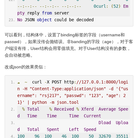
--:--:--
--:--:--
--:--:--
0curl
:
(
52
)
Em
pty
 reply 
from
 server
No
 JSON 
object
 could be decoded
可以看到，结构体中，设置了binding标签的字段（username和
passwd），如果没传会抛错误。非banding的字段（age），对于客
户端没有传，User结构会用零值填充。对于User结构没有的参数，
会自动被忽略。
改成json的效果类似：
☁
~
  curl 
-
X POST http
:
//127.0.0.1:8000/logi
n -H "Content-Type:application/json" -d '{"us
ername": "rsj217", "passwd": "123", "age": 2
1}' | python -m json.tool
%
Total
%
Received
%
Xferd
Average
Spee
d
Time
Time
Time
Current
Dload
Uploa
d
Total
Spent
Left
Speed
100
96
100
46
100
50
32670
35511