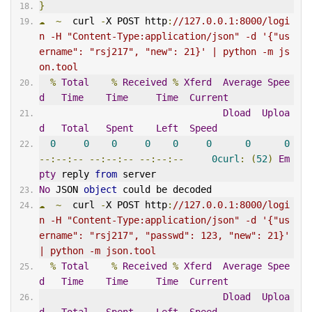
}
☁
~
  curl 
-
X POST http
:
//127.0.0.1:8000/logi
n -H "Content-Type:application/json" -d '{"us
ername": "rsj217", "new": 21}' | python -m js
on.tool
%
Total
%
Received
%
Xferd
Average
Spee
d
Time
Time
Time
Current
Dload
Uploa
d
Total
Spent
Left
Speed
0
0
0
0
0
0
0
0
--:--:--
--:--:--
--:--:--
0curl
:
(
52
)
Em
pty
 reply 
from
 server
No
 JSON 
object
 could be decoded
☁
~
  curl 
-
X POST http
:
//127.0.0.1:8000/logi
n -H "Content-Type:application/json" -d '{"us
ername": "rsj217", "passwd": 123, "new": 21}' 
| python -m json.tool
%
Total
%
Received
%
Xferd
Average
Spee
d
Time
Time
Time
Current
Dload
Uploa
d
Total
Spent
Left
Speed