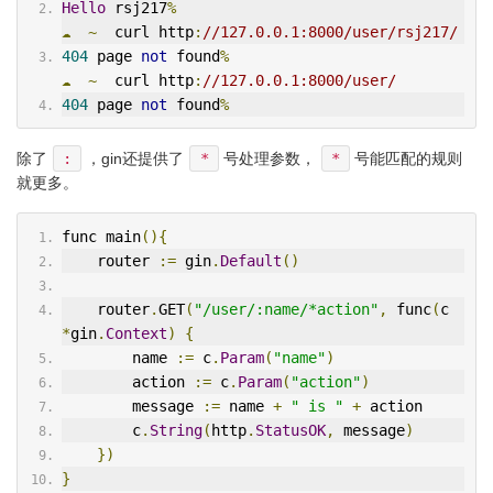
Hello
 rsj217
%
☁
~
  curl http
:
//127.0.0.1:8000/user/rsj217/
404
 page 
not
 found
%
☁
~
  curl http
:
//127.0.0.1:8000/user/
404
 page 
not
 found
%
除了
:
，gin还提供了
*
号处理参数，
*
号能匹配的规则
就更多。
func main
(){
    router 
:=
 gin
.
Default
()
    router
.
GET
(
"/user/:name/*action"
,
 func
(
c 
*
gin
.
Context
)
{
        name 
:=
 c
.
Param
(
"name"
)
        action 
:=
 c
.
Param
(
"action"
)
        message 
:=
 name 
+
" is "
+
 action
        c
.
String
(
http
.
StatusOK
,
 message
)
})
}