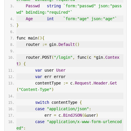
Passwd
string
`form:"passwd" json:"pass
wd" bdinding:"required"`
Age
int
`form:"age" json:"age"`
}
func main
(){
    router 
:=
 gin
.
Default
()
    router
.
POST
(
"/login"
,
 func
(
c 
*
gin
.
Contex
t
)
{
var
 user 
User
var
 err error
        contentType 
:=
 c
.
Request
.
Header
.
Get
(
"Content-Type"
)
switch
 contentType 
{
case
"application/json"
:
            err 
=
 c
.
BindJSON
(&
user
)
case
"application/x-www-form-urlencod
ed"
: