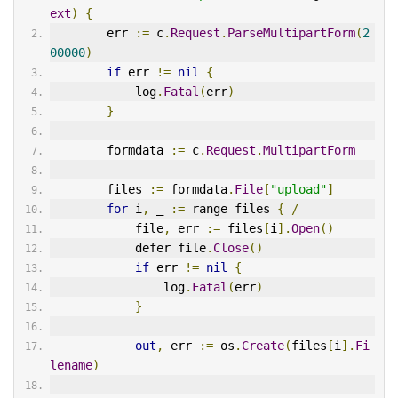
ext
)
{
        err 
:=
 c
.
Request
.
ParseMultipartForm
(
2
00000
)
if
 err 
!=
nil
{
            log
.
Fatal
(
err
)
}
        formdata 
:=
 c
.
Request
.
MultipartForm
        files 
:=
 formdata
.
File
[
"upload"
]
for
 i
,
 _ 
:=
 range files 
{
/
            file
,
 err 
:=
 files
[
i
].
Open
()
            defer file
.
Close
()
if
 err 
!=
nil
{
                log
.
Fatal
(
err
)
}
out
,
 err 
:=
 os
.
Create
(
files
[
i
].
Fi
lename
)