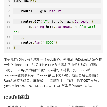
func main
(){
    router 
:=
 gin
.
Default
()
    router
.
GET
(
"/"
,
 func
(
c 
*
gin
.
Context
)
{
        c
.
String
(
http
.
StatusOK
,
"Hello Worl
d"
)
})
    router
.
Run
(
":8000"
)
}
简单几行代码，就能实现一个web服务。使用gin的Default方法创建
一个路由handler。然后通过HTTP方法绑定路由规则和路由函数。
不同于net/http库的路由函数，gin进行了封装，把request和
response都封装到gin.Context的上下文环境。最后是启动路由的
Run方法监听端口。麻雀虽小，五脏俱全。当然，除了GET方法，
gin也支持POST,PUT,DELETE,OPTION等常用的restful方法。
restful路由