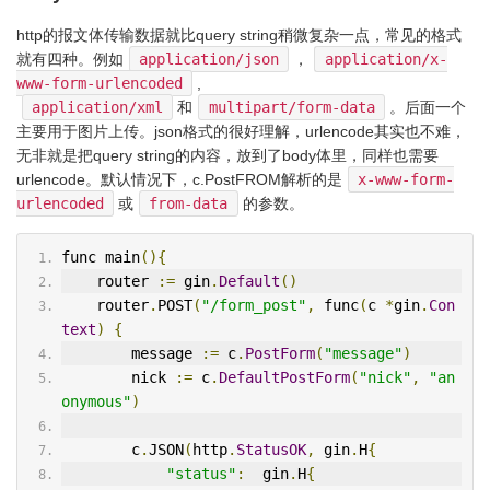
http的报文体传输数据就比query string稍微复杂一点，常见的格式
就有四种。例如
application/json
，
application/x-
www-form-urlencoded
,
application/xml
和
multipart/form-data
。后面一个
主要用于图片上传。json格式的很好理解，urlencode其实也不难，
无非就是把query string的内容，放到了body体里，同样也需要
urlencode。默认情况下，c.PostFROM解析的是
x-www-form-
urlencoded
或
from-data
的参数。
func main
(){
    router 
:=
 gin
.
Default
()
    router
.
POST
(
"/form_post"
,
 func
(
c 
*
gin
.
Con
text
)
{
        message 
:=
 c
.
PostForm
(
"message"
)
        nick 
:=
 c
.
DefaultPostForm
(
"nick"
,
"an
onymous"
)
        c
.
JSON
(
http
.
StatusOK
,
 gin
.
H
{
"status"
:
  gin
.
H
{