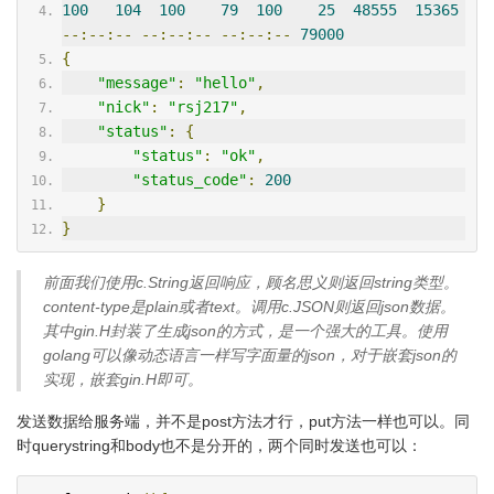
100
104
100
79
100
25
48555
15365
--:--:--
--:--:--
--:--:--
79000
{
"message"
:
"hello"
,
"nick"
:
"rsj217"
,
"status"
:
{
"status"
:
"ok"
,
"status_code"
:
200
}
}
前面我们使用c.String返回响应，顾名思义则返回string类型。
content-type是plain或者text。调用c.JSON则返回json数据。
其中gin.H封装了生成json的方式，是一个强大的工具。使用
golang可以像动态语言一样写字面量的json，对于嵌套json的
实现，嵌套gin.H即可。
发送数据给服务端，并不是post方法才行，put方法一样也可以。同
时querystring和body也不是分开的，两个同时发送也可以：