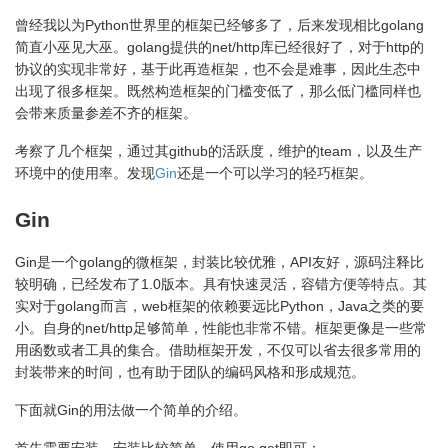
曾经我以为Python世界里的框架已经够多了，后来发现相比golang
简直小巫见大巫。golang提供的net/http库已经很好了，对于http的
协议的实现非常好，基于此再造框架，也不会是难事，因此生态中
出现了很多框架。既然构造框架的门槛变低了，那么低门槛同样也
会带来质量参差不齐的框架。
考察了几个框架，通过其github的活跃度，维护的team，以及生产
环境中的使用率。发现
Gin
还是一个可以学习的轻巧框架。
Gin
Gin是一个golang的微框架，封装比较优雅，API友好，源码注释比
较明确，已经发布了1.0版本。具有快速灵活，容错方便等特点。其
实对于golang而言，web框架的依赖要远比Python，Java之类的要
小。自身的net/http足够简单，性能也非常不错。框架更像是一些常
用函数或者工具的集合。借助框架开发，不仅可以省去很多常用的
封装带来的时间，也有助于团队的编码风格和形成规范。
下面就Gin的用法做一个简单的介绍。