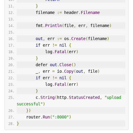
}
        filename 
:=
 header
.
Filename
        fmt
.
Println
(
file
,
 err
,
 filename
)
out
,
 err 
:=
 os
.
Create
(
filename
)
if
 err 
!=
nil
{
            log
.
Fatal
(
err
)
}
        defer 
out
.
Close
()
        _
,
 err 
=
 io
.
Copy
(
out
,
 file
)
if
 err 
!=
nil
{
            log
.
Fatal
(
err
)
}
        c
.
String
(
http
.
StatusCreated
,
"upload 
successful"
)
})
    router
.
Run
(
":8000"
)
}