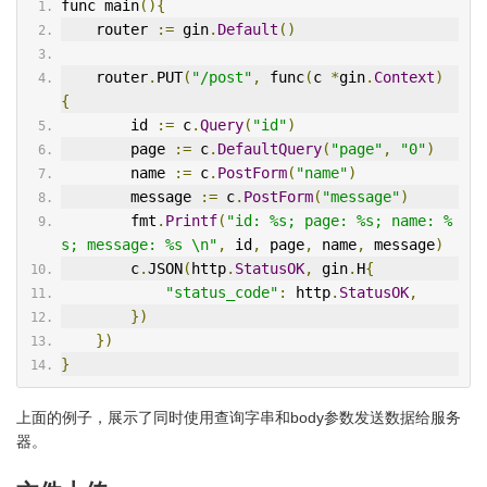
func main
(){
    router 
:=
 gin
.
Default
()
    router
.
PUT
(
"/post"
,
 func
(
c 
*
gin
.
Context
)
{
        id 
:=
 c
.
Query
(
"id"
)
        page 
:=
 c
.
DefaultQuery
(
"page"
,
"0"
)
        name 
:=
 c
.
PostForm
(
"name"
)
        message 
:=
 c
.
PostForm
(
"message"
)
        fmt
.
Printf
(
"id: %s; page: %s; name: %
s; message: %s \n"
,
 id
,
 page
,
 name
,
 message
)
        c
.
JSON
(
http
.
StatusOK
,
 gin
.
H
{
"status_code"
:
 http
.
StatusOK
,
})
})
}
上面的例子，展示了同时使用查询字串和body参数发送数据给服务
器。