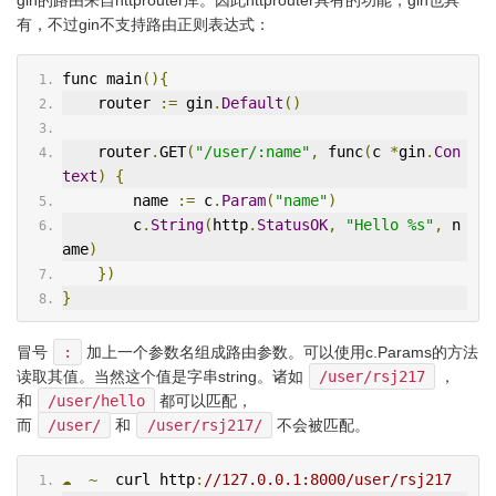
gin的路由来自httprouter库。因此httprouter具有的功能，gin也具
有，不过gin不支持路由正则表达式：
func main
(){
    router 
:=
 gin
.
Default
()
    router
.
GET
(
"/user/:name"
,
 func
(
c 
*
gin
.
Con
text
)
{
        name 
:=
 c
.
Param
(
"name"
)
        c
.
String
(
http
.
StatusOK
,
"Hello %s"
,
 n
ame
)
})
}
冒号
:
加上一个参数名组成路由参数。可以使用c.Params的方法
读取其值。当然这个值是字串string。诸如
/user/rsj217
，
和
/user/hello
都可以匹配，
而
/user/
和
/user/rsj217/
不会被匹配。
☁
~
  curl http
:
//127.0.0.1:8000/user/rsj217