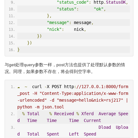
"status_code"
:
 http
.
StatusOK
,
"status"
:
"ok"
,
},
"message"
:
 message
,
"nick"
:
    nick
,
})
})
}
与get处理query参数一样，post方法也提供了处理默认参数的情
况。同理，如果参数不存在，将会得到空字串。
☁
~
  curl 
-
X POST http
:
//127.0.0.1:8000/form
_post -H "Content-Type:application/x-www-form
-urlencoded" -d "message=hello&nick=rsj217" | 
python -m json.tool
%
Total
%
Received
%
Xferd
Average
Spee
d
Time
Time
Time
Current
Dload
Uploa
d
Total
Spent
Left
Speed