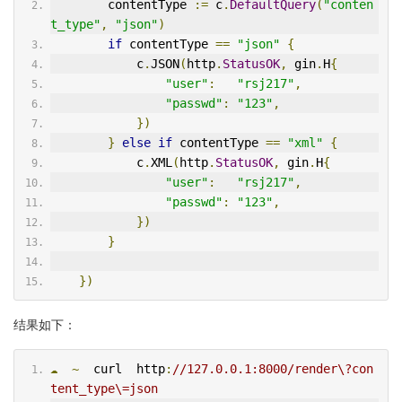
        contentType 
:=
 c
.
DefaultQuery
(
"conten
t_type"
,
"json"
)
if
 contentType 
==
"json"
{
            c
.
JSON
(
http
.
StatusOK
,
 gin
.
H
{
"user"
:
"rsj217"
,
"passwd"
:
"123"
,
})
}
else
if
 contentType 
==
"xml"
{
            c
.
XML
(
http
.
StatusOK
,
 gin
.
H
{
"user"
:
"rsj217"
,
"passwd"
:
"123"
,
})
}
})
结果如下：
☁
~
  curl  http
:
//127.0.0.1:8000/render\?con
tent_type\=json