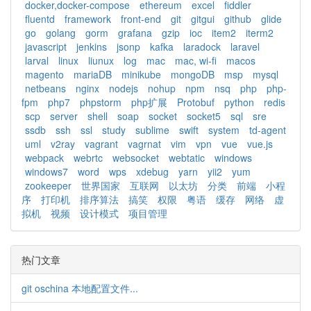
docker,docker-compose
ethereum
excel
fiddler
fluentd
framework
front-end
git
gitgui
github
glide
go
golang
gorm
grafana
gzip
ioc
item2
iterm2
javascript
jenkins
jsonp
kafka
laradock
laravel
larval
linux
liunux
log
mac
mac, wi-fi
macos
magento
mariaDB
minikube
mongoDB
msp
mysql
netbeans
nginx
nodejs
nohup
npm
nsq
php
php-
fpm
php7
phpstorm
php扩展
Protobuf
python
redis
scp
server
shell
soap
socket
socket5
sql
sre
ssdb
ssh
ssl
study
sublime
swift
system
td-agent
uml
v2ray
vagrant
vagrnat
vim
vpn
vue
vue.js
webpack
webrtc
websocket
webtatic
windows
windows7
word
wps
xdebug
yarn
yii2
yum
zookeeper
世界国家
互联网
以太坊
分类
前端
小程
序
打印机
排序算法
搞笑
权限
粤语
缓存
网络
虚
拟机
视频
设计模式
项目管理
热门文章
git oschina 本地配置文件...