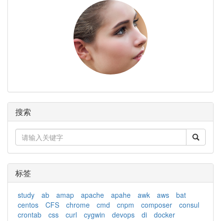
搜索
标签
study
ab
amap
apache
apahe
awk
aws
bat
centos
CFS
chrome
cmd
cnpm
composer
consul
crontab
css
curl
cygwin
devops
di
docker