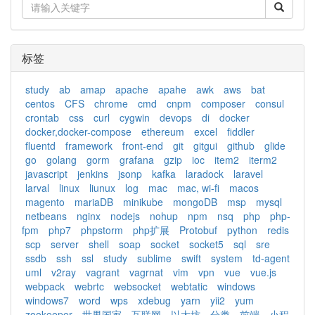
标签
study
ab
amap
apache
apahe
awk
aws
bat
centos
CFS
chrome
cmd
cnpm
composer
consul
crontab
css
curl
cygwin
devops
di
docker
docker,docker-compose
ethereum
excel
fiddler
fluentd
framework
front-end
git
gitgui
github
glide
go
golang
gorm
grafana
gzip
ioc
item2
iterm2
javascript
jenkins
jsonp
kafka
laradock
laravel
larval
linux
liunux
log
mac
mac, wi-fi
macos
magento
mariaDB
minikube
mongoDB
msp
mysql
netbeans
nginx
nodejs
nohup
npm
nsq
php
php-
fpm
php7
phpstorm
php扩展
Protobuf
python
redis
scp
server
shell
soap
socket
socket5
sql
sre
ssdb
ssh
ssl
study
sublime
swift
system
td-agent
uml
v2ray
vagrant
vagrnat
vim
vpn
vue
vue.js
webpack
webrtc
websocket
webtatic
windows
windows7
word
wps
xdebug
yarn
yii2
yum
zookeeper
世界国家
互联网
以太坊
分类
前端
小程