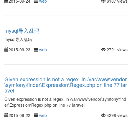
2015-09-24
web
6187 views
mysql导入乱码
mysql导入乱码
2015-09-23
web
2721 views
Given expression is not a regex. in /var/www\vendor
\symfony\finder\Expression\Regex.php on line 77 lar
avel
Given expression is not a regex. in /var/www\vendor\symfony\find
er\Expression\Regex.php on line 77 laravel
2015-09-22
web
4298 views