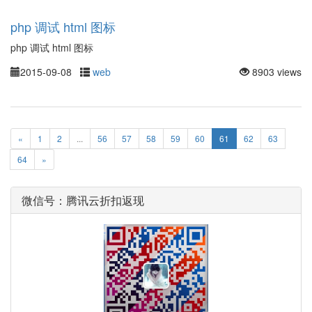
php 调试 html 图标
php 调试 html 图标
2015-09-08
web
8903 views
«
1
2
...
56
57
58
59
60
61
62
63
64
»
微信号：腾讯云折扣返现